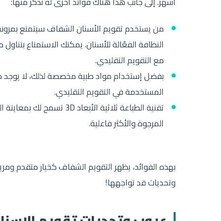
أشهر. إلى جانب هذا هناك فوائد أخرى له نذكر منها:
من يستخدم تقويم الأسنان الشفاف سيتمتع بمرونة ك
النظافة الفعّالة للأسنان. يمكنك الاستمتاع بتناول
مع التقويم التقليدي.
بفضل إستخدام مواد طبية مخصصة لذلك، لا يوجد خط
المستخدمة في التقويم التقليدي.
تقنية الطباعة ثلاثية الأبع
المرجوة والأكثر فاعلية.
بهذه الفوائد، يظهر التقويم الشفاف كخيار متقدم ومر
وتحديات قد تواجهها!
عيوب وتحديات تقويم الاسنا