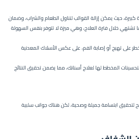
بيرة، حيث يمكن إزالة القوالب لتناول الطعام والشراب، وضمان
 ما تشتهي خلال فترة العلاج، وهي ميزة لا تتوفر بنفس السهولة
ر على تهيج أو إصابة الفم، على عكس الأسلاك المعدنية
اد 3D تسمح لك بمعاينة التحسينات المخطط لها لعلاج أسنانك، مما يضمن تحقيق النتائج
يح لتحقيق ابتسامة جميلة وصحية، لكن هناك جوانب سلبية
ن الشفاف