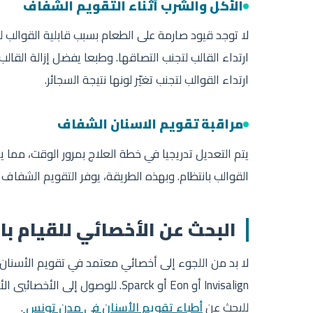
الأكل والشرب أثناء التقويم الشفاف
لا توجد قيود صارمة على الطعام بسبب قابلية القوالب لل
ارتداء القالب لتجنب التصاقها. وطبعا يفضل إزالة القالب
ارتداء القوالب لتجنب تغيّر لونها نتيجة السجائر.
مراقبة تقويم الاسنان الشفاف
يتم التعديل تدريجيا في خطة العلاج بمرور الوقت، مما 
القوالب بانتظام. وبهذه الطريقة، يوفر التقويم الشفاف
البحث عن الأخصائي للقيام ب
لا بد من اللجوء إلى أخصائي معتمد في تقويم الأسنان ل
Invisalign أو Eon أو Sparck. لل
للبحث عن
أطباء تقويم الأسنان في مدن تونس
.