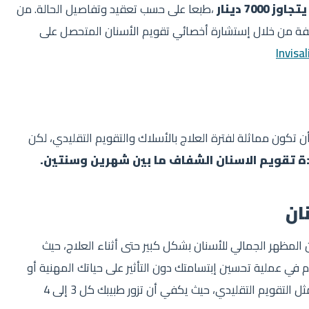
يتجاوز 7000 دينار
،طبعا على حسب تعقيد وتفاصيل الحالة. من
لفة من خلال إستشارة أخصائي تقويم الأسنان المتحصل على
Invisal
 تكون مماثلة لفترة العلاج بالأسلاك والتقويم التقليدي، لكن
ة تقويم الاسنان الشفاف ما بين شهرين وسنتين.
ان
 المظهر الجمالي للأسنان بشكل كبير حتى أثناء العلاج، حيث
 في عملية تحسين إبتسامتك دون التأثير على حياتك المهنية أو
الإجتماعية. كما يتيح العلاج تجنب زيارات مكررة للطبيب مثل التقويم التقليدي، حيث يكفي أن تزور طبيبك كل 3 إلى 4