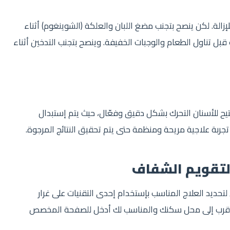
إزالة. لكن ينصح بتجنب مضغ اللبان والعلكة (الشوينغوم) أثناء
 قبل تناول الطعام والوجبات الخفيفة. وينصح بتجنب التدخين أثناء
يتيح للأسنان التحرك بشكل دقيق وفعّال، حيث يتم إستبدال
 تجربة علاجية مريحة ومنظمة حتى يتم تحقيق النتائج المرجوة.
التقويم الشفاف
تحديد العلاج المناسب بإستخدام إحدى التقنيات على غرار
وصول إلى الأخصائيي الأقرب إلى محل سكنك والمناسب لك أدخل للصفحة المخصص