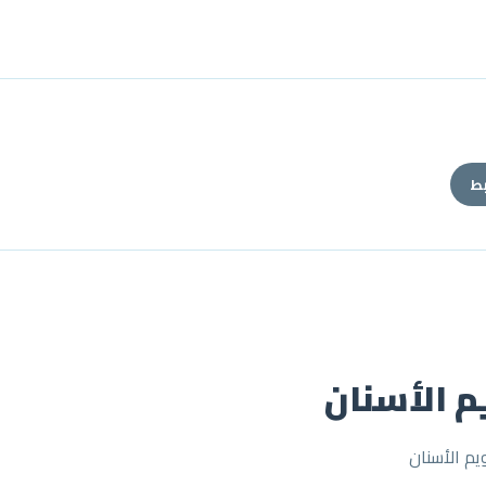
بط
يم الأسنان
م الأسنان