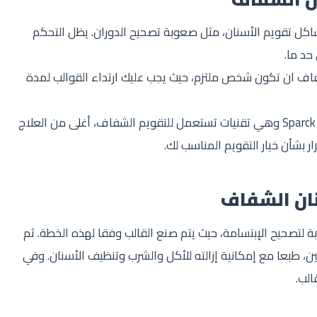
اكل تقويم الأسنان، مثل صعوبة تصحيح الدوران. يظل التحكم
حد ما.
شفاف ان تكون شخص ملتزم، حيث يجب عليك ارتداء القوالب لمدة
ثمن العلاج: تعتبر تكلفة تقنية Invisalign أو Eon أو Sparck وهي تقنيات تستعمل للتقويم الشفاف، أغلى من العلاج
رار بشأن خيار التقويم المناسب لك.
ان الشفاف
بة لتصحيح الإبتسامة، حيث يتم صنع القالب وفقا لهذه الخطة. ثم
، طبعا مع إمكانية إزالته للأكل والشرب وتنظيف الأسنان. وفي
الب.